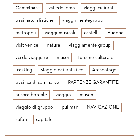
Camminare
valledellomo
viaggi culturali
oasi naturalistiche
viagginmentegropu
metropoli
viaggi musicali
castelli
Buddha
visit venice
natura
viagginmente group
verde viaggiare
musei
Turismo culturale
trekking
viaggio naturalistico
Archeologo
basilica di san marco
PARTENZE GARANTITE
aurora boreale
viaggio
museo
viaggio di gruppo
pullman
NAVIGAZIONE
safari
capitale