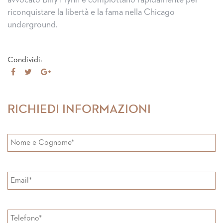
avvocato Billy Flynn e complottano rapidamente per
riconquistare la libertà e la fama nella Chicago
underground.
Condividi:
Share
Tweet
Share
on
on
Facebook
Google+
RICHIEDI INFORMAZIONI