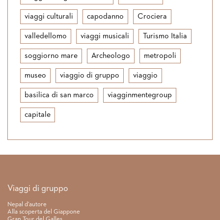
viaggi culturali
capodanno
Crociera
valledellomo
viaggi musicali
Turismo Italia
soggiorno mare
Archeologo
metropoli
museo
viaggio di gruppo
viaggio
basilica di san marco
viagginmentegroup
capitale
Link rapidi
Viaggi di gruppo
Nepal d’autore
Alla scoperta del Giappone
Gran Tour del Galles