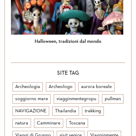
Halloween, tradizioni dal mondo
SITE TAG
Archeologia
Archeologo
aurora boreale
soggiorno mare
viagginmentegropu
pullman
NAVIGAZIONE
Thailandia
trekking
natura
Camminare
Toscana
Viaggi di Gruppo
visit venice
Viagginmente