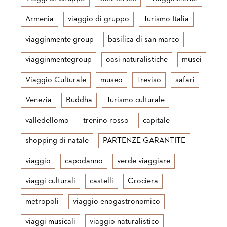
Armenia
viaggio di gruppo
Turismo Italia
viagginmente group
basilica di san marco
viagginmentegroup
oasi naturalistiche
musei
Viaggio Culturale
museo
Treviso
safari
Venezia
Buddha
Turismo culturale
valledellomo
trenino rosso
capitale
shopping di natale
PARTENZE GARANTITE
viaggio
capodanno
verde viaggiare
viaggi culturali
castelli
Crociera
metropoli
viaggio enogastronomico
viaggi musicali
viaggio naturalistico