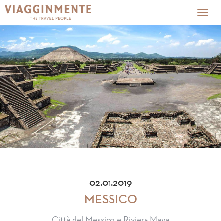
Togg
navig
02.01.2019
MESSICO
Città del Messico e Riviera Maya