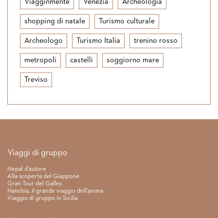
Viagginmente
Venezia
Archeologia
shopping di natale
Turismo culturale
Archeologo
Turismo Italia
trenino rosso
metropoli
castelli
soggiorno mare
Treviso
Link rapidi
Viaggi di gruppo
Nepal d’autore
Alla scoperta del Giappone
Gran Tour del Galles
Namibia, il grande viaggio dell’anima
Viaggio di gruppo in Sicilia