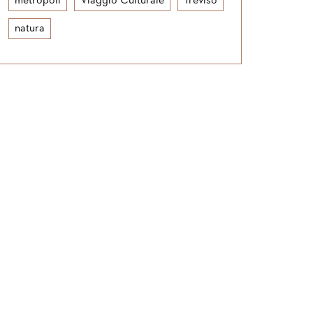
metropoli
Viaggio Culturale
Treviso
natura