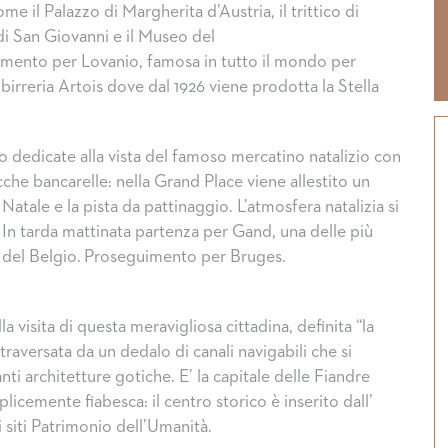
me il Palazzo di Margherita d’Austria, il trittico di
di San Giovanni e il Museo del
imento per Lovanio, famosa in tutto il mondo per
a birreria Artois dove dal 1926 viene prodotta la Stella
o dedicate alla vista del famoso mercatino natalizio con
che bancarelle: nella Grand Place viene allestito un
atale e la pista da pattinaggio. L’atmosfera natalizia si
 In tarda mattinata partenza per Gand, una delle più
ne del Belgio. Proseguimento per Bruges.
a visita di questa meravigliosa cittadina, definita “la
traversata da un dedalo di canali navigabili che si
nti architetture gotiche. E’ la capitale delle Fiandre
licemente fiabesca: il centro storico è inserito dall’
Halloween, tradizioni dal mo
i siti Patrimonio dell’Umanità.