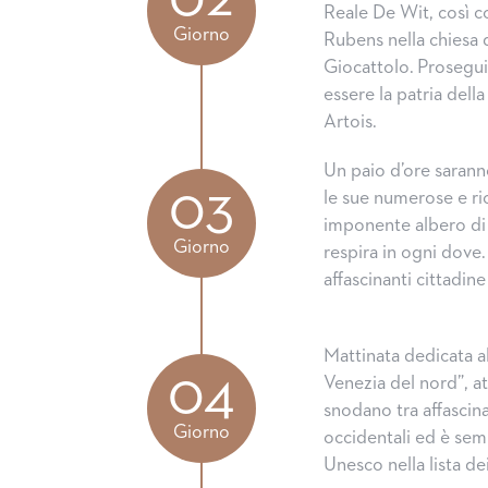
Reale De Wit, così co
Giorno
Rubens nella chiesa 
Giocattolo. Prosegu
essere la patria dell
Artois.
Un paio d’ore sarann
03
le sue numerose e ric
imponente albero di N
Giorno
respira in ogni dove.
affascinanti cittadi
Mattinata dedicata all
04
Venezia del nord”, at
snodano tra affascina
Giorno
occidentali ed è semp
Unesco nella lista de