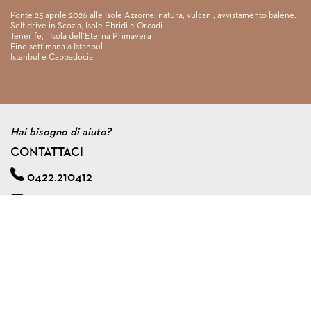
Ponte 25 aprile 2026 alle Isole Azzorre: natura, vulcani, avvistamento balene.
Self drive in Scozia, Isole Ebridi e Orcadi
Tenerife, l’Isola dell’Eterna Primavera
Fine settimana a Istanbul
Istanbul e Cappadocia
Hai bisogno di aiuto?
CONTATTACI
0422.210412
info@viagginmente.net
Regolamento
|
Condizioni di contratto
|
Privacy & cookie policy
|
Assicurazione viaggi di gruppo
VIAGGINMENTE S.R.L. s.u.
Via A. Zorzetto, 6 - 31100 Treviso (Italy)