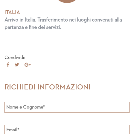
ITALIA
Arrivo in Italia. Trasferimento nei luoghi convenuti alla
partenza e fine dei servizi.
Condividi:
Share
Tweet
Share
on
on
Facebook
Google+
RICHIEDI INFORMAZIONI