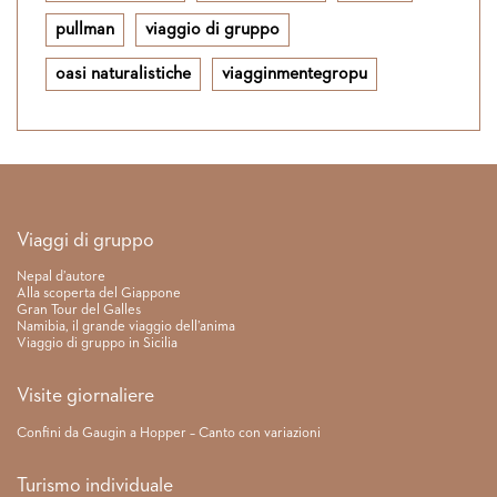
pullman
viaggio di gruppo
oasi naturalistiche
viagginmentegropu
Link rapidi
Viaggi di gruppo
Nepal d’autore
Alla scoperta del Giappone
Gran Tour del Galles
Namibia, il grande viaggio dell’anima
Viaggio di gruppo in Sicilia
Visite giornaliere
Confini da Gaugin a Hopper – Canto con variazioni
Turismo individuale