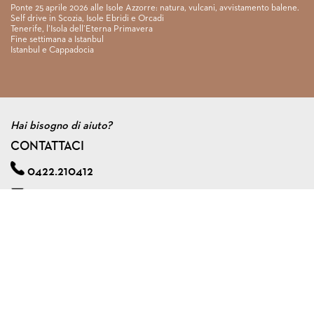
Ponte 25 aprile 2026 alle Isole Azzorre: natura, vulcani, avvistamento balene.
Self drive in Scozia, Isole Ebridi e Orcadi
Tenerife, l’Isola dell’Eterna Primavera
Fine settimana a Istanbul
Istanbul e Cappadocia
Hai bisogno di aiuto?
CONTATTACI
0422.210412
info@viagginmente.net
Regolamento
|
Condizioni di contratto
|
Privacy & cookie policy
|
Assicurazione viaggi di gruppo
VIAGGINMENTE S.R.L. s.u.
Via A. Zorzetto, 6 - 31100 Treviso (Italy)