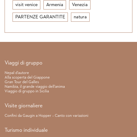
visit venice
Armenia
Venezia
PARTENZE GARANTITE
natura
Link rapidi
Viaggi di gruppo
Nepal d’autore
Alla scoperta del Giappone
Gran Tour del Galles
Namibia, il grande viaggio dell’anima
Viaggio di gruppo in Sicilia
Visite giornaliere
Confini da Gaugin a Hopper – Canto con variazioni
Turismo individuale