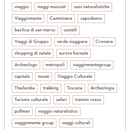
viaggio
viaggi musicali
oasi naturalistiche
Viagginmente
Camminare
capodanno
basilica di san marco
castelli
Viaggi di Gruppo
verde viaggiare
Crociera
shopping di natale
aurora boreale
Archeologo
metropoli
viagginmentegroup
capitale
musei
Viaggio Culturale
Thailandia
trekking
Toscana
Archeologia
Turismo culturale
safari
trenino rosso
pullman
viaggio naturalistico
viagginmente group
viaggi culturali