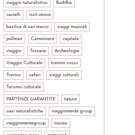
viaggio naturalistico
Buddha
castelli
visit venice
basilica di san marco
viaggi musicali
pullman
Camminare
capitale
viaggio
Toscana
Archeologia
Viaggio Culturale
trenino rosso
Treviso
safari
viaggi culturali
Turismo culturale
PARTENZE GARANTITE
natura
oasi naturalistiche
viagginmente group
viagginmentegroup
museo