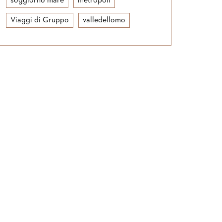
soggiorno mare
metropoli
Viaggi di Gruppo
valledellomo