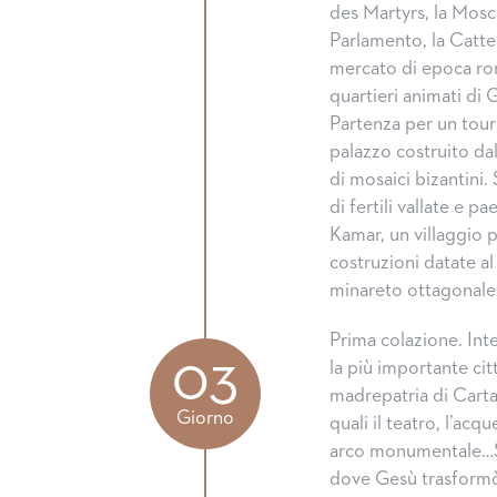
des Martyrs, la Mosc
Parlamento, la Catted
mercato di epoca rom
quartieri animati di
Partenza per un tour 
palazzo costruito dal
di mosaici bizantini.
di fertili vallate e p
Kamar, un villaggio 
costruzioni datate a
minareto ottagonale.
Prima colazione. Inte
03
la più importante citt
madrepatria di Carta
Giorno
quali il teatro, l’ac
arco monumentale…Si 
dove Gesù trasformò 