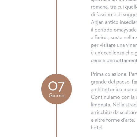
romana, tra cui quell
di fascino e di sugge
Anjar, antico insedi
il periodo omayyade e
a Beirut, sosta nella 
per visitare una viner
è un’eccellenza che g
cena e pernottamento
Prima colazione. Part
07
grande del paese, fa
architettonico mamelu
Giorno
Continuiamo con la c
limonata. Nella strad
arricchito da scultur
e altre forme d’arte.
hotel.