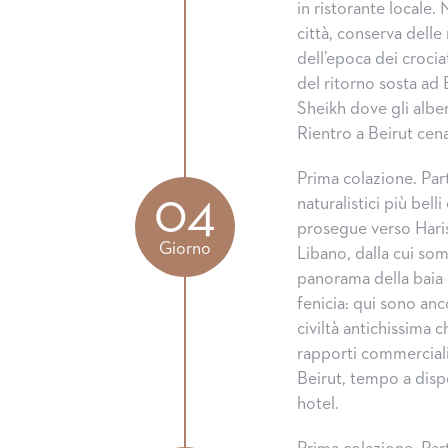
in ristorante locale
città, conserva dell
dell’epoca dei crociat
del ritorno sosta ad
Sheikh dove gli alber
Rientro a Beirut cen
Prima colazione. Parte
04
naturalistici più bell
prosegue verso Haris
Giorno
Libano, dalla cui so
panorama della baia d
fenicia: qui sono ancor
civiltà antichissima c
rapporti commerciali
Beirut, tempo a disp
hotel.