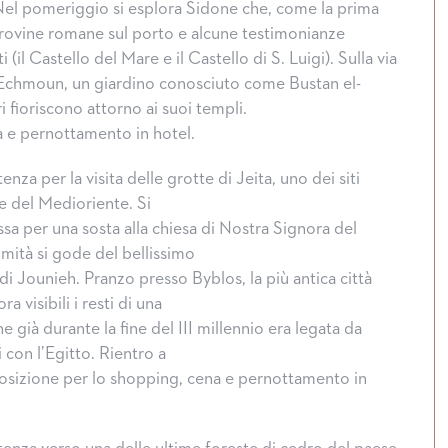
. Nel pomeriggio si esplora Sidone che, come la prima
e rovine romane sul porto e alcune testimonianze
i (il Castello del Mare e il Castello di S. Luigi). Sulla via
 Echmoun, un giardino conosciuto come Bustan el-
i fioriscono attorno ai suoi templi.
a e pernottamento in hotel.
nza per la visita delle grotte di Jeita, uno dei siti
i e del Medioriente. Si
sa per una sosta alla chiesa di Nostra Signora del
mmità si gode del bellissimo
i Jounieh. Pranzo presso Byblos, la più antica città
a visibili i resti di una
he già durante la fine del III millennio era legata da
 con l’Egitto. Rientro a
osizione per lo shopping, cena e pernottamento in