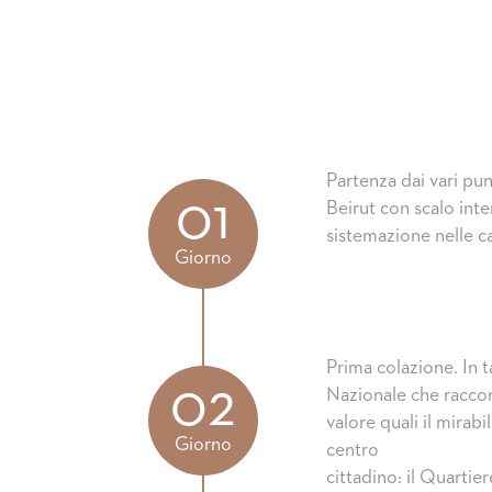
Partenza dai vari pun
01
Beirut con scalo inte
sistemazione nelle c
Giorno
Prima colazione. In ta
02
Nazionale che raccon
valore quali il mirab
Giorno
centro
cittadino: il Quarti