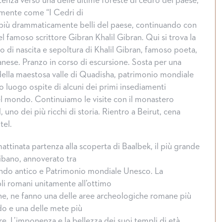
tenza verso una delle ultime foreste di cedro del paese,
mente come “I Cedri di
 più drammaticamente belli del paese, continuando con
el famoso scrittore Gibran Khalil Gibran. Qui si trova la
go di nascita e sepoltura di Khalil Gibran, famoso poeta,
banese. Pranzo in corso di escursione. Sosta per una
ella maestosa valle di Quadisha, patrimonio mondiale
o luogo ospite di alcuni dei primi insediamenti
nel mondo. Continuiamo le visite con il monastero
uno dei più ricchi di storia. Rientro a Beirut, cena
tel.
attinata partenza alla scoperta di Baalbek, il più grande
ibano, annoverato tra
ondo antico e Patrimonio mondiale Unesco. La
pli romani unitamente all’ottimo
ne, ne fanno una delle aree archeologiche romane più
do e una delle mete più
are. L’imponenza e la bellezza dei suoi templi di età