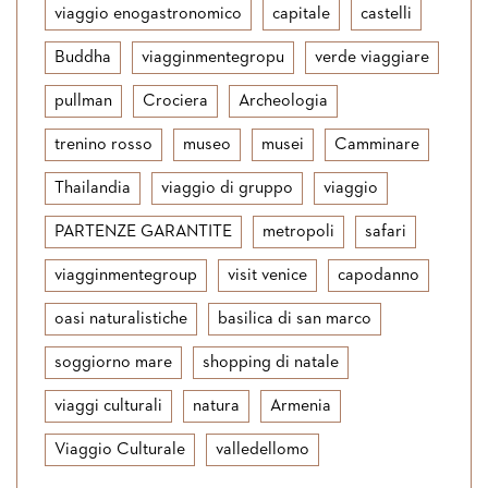
viaggio enogastronomico
capitale
castelli
Buddha
viagginmentegropu
verde viaggiare
pullman
Crociera
Archeologia
trenino rosso
museo
musei
Camminare
Thailandia
viaggio di gruppo
viaggio
PARTENZE GARANTITE
metropoli
safari
viagginmentegroup
visit venice
capodanno
oasi naturalistiche
basilica di san marco
soggiorno mare
shopping di natale
viaggi culturali
natura
Armenia
Viaggio Culturale
valledellomo