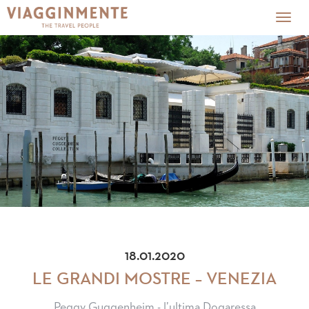
Togg
navig
18.01.2020
LE GRANDI MOSTRE – VENEZIA
Peggy Guggenheim - l’ultima Dogaressa