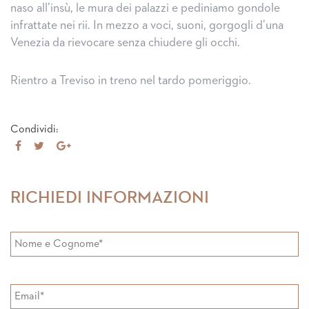
naso all’insù, le mura dei palazzi e pediniamo gondole
infrattate nei rii. In mezzo a voci, suoni, gorgogli d’una
Venezia da rievocare senza chiudere gli occhi.
Rientro a Treviso in treno nel tardo pomeriggio.
Condividi:
Share
Tweet
Share
on
on
Facebook
Google+
RICHIEDI INFORMAZIONI