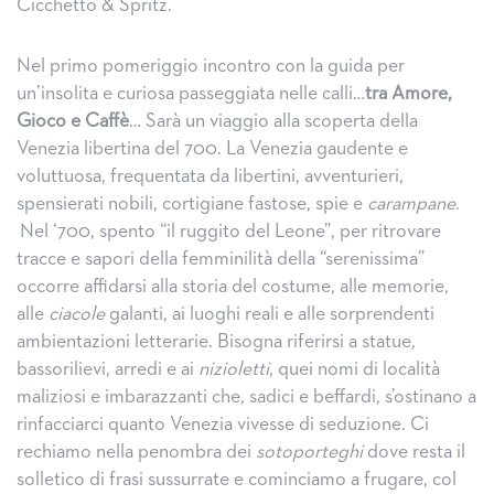
Cicchetto & Spritz.
Nel primo pomeriggio incontro con la guida per
un’insolita e curiosa passeggiata nelle calli…
tra Amore,
Gioco e Caffè
… Sarà un viaggio alla scoperta della
Venezia libertina del 700. La Venezia gaudente e
voluttuosa, frequentata da libertini, avventurieri,
spensierati nobili, cortigiane fastose, spie e
carampane
.
Nel ‘700, spento “il ruggito del Leone”, per ritrovare
tracce e sapori della femminilità della “serenissima”
occorre affidarsi alla storia del costume, alle memorie,
alle
ciacole
galanti, ai luoghi reali e alle sorprendenti
ambientazioni letterarie. Bisogna riferirsi a statue,
bassorilievi, arredi e ai
nizioletti
, quei nomi di località
maliziosi e imbarazzanti che, sadici e beffardi, s’ostinano a
rinfacciarci quanto Venezia vivesse di seduzione. Ci
rechiamo nella penombra dei
sotoporteghi
dove resta il
solletico di frasi sussurrate e cominciamo a frugare, col