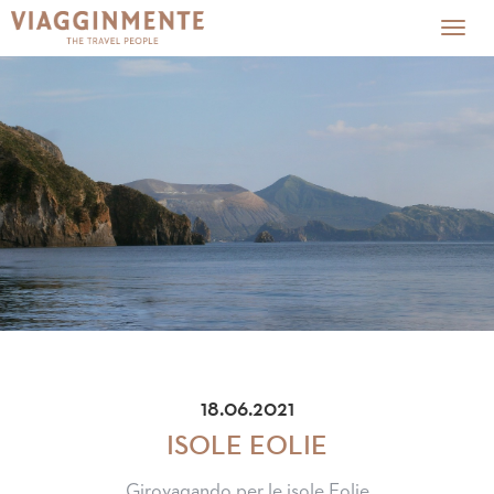
Togg
navig
18.06.2021
ISOLE EOLIE
Girovagando per le isole Eolie