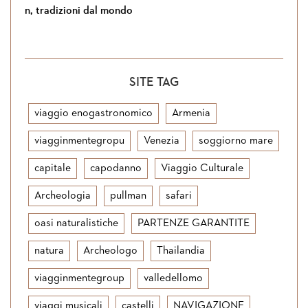
 tradizioni dal mondo
Si torna in Gio
SITE TAG
viaggio enogastronomico
Armenia
viagginmentegropu
Venezia
soggiorno mare
capitale
capodanno
Viaggio Culturale
Archeologia
pullman
safari
oasi naturalistiche
PARTENZE GARANTITE
natura
Archeologo
Thailandia
viagginmentegroup
valledellomo
viaggi musicali
castelli
NAVIGAZIONE