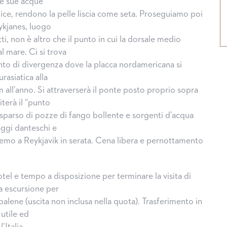
le sue acque
ilice, rendono la pelle liscia come seta. Proseguiamo poi
eykjanes, luogo
ti, non è altro che il punto in cui la dorsale medio
al mare. Ci si trova
unto di divergenza dove la placca nordamericana si
rasiatica alla
 all’anno. Si attraverserà il ponte posto proprio sopra
siterà il “punto
osparso di pozze di fango bollente e sorgenti d’acqua
ggi danteschi e
eremo a Reykjavik in serata. Cena libera e pernottamento
tel e tempo a disposizione per terminare la visita di
va escursione per
balene (uscita non inclusa nella quota). Trasferimento in
utile ed