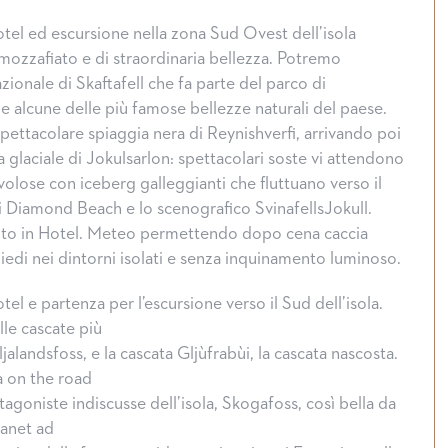
otel ed escursione nella zona Sud Ovest dell’isola
mozzafiato e di straordinaria bellezza. Potremo
zionale di Skaftafell che fa parte del parco di
e alcune delle più famose bellezze naturali del paese.
pettacolare spiaggia nera di Reynishverfi, arrivando poi
na glaciale di Jokulsarlon: spettacolari soste vi attendono
volose con iceberg galleggianti che fluttuano verso il
 Diamond Beach e lo scenografico SvinafellsJokull.
to in Hotel. Meteo permettendo dopo cena caccia
piedi nei dintorni isolati e senza inquinamento luminoso.
tel e partenza per l’escursione verso il Sud dell’isola.
e cascate più
landsfoss, e la cascata Gljùfrabùi, la cascata nascosta.
 on the road
tagoniste indiscusse dell’isola, Skogafoss, così bella da
lanet ad