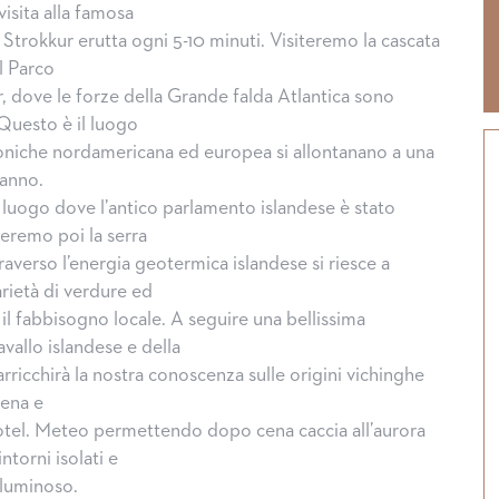
sita alla famosa
Strokkur erutta ogni 5-10 minuti. Visiteremo la cascata
l Parco
r, dove le forze della Grande falda Atlantica sono
 Questo è il luogo
oniche nordamericana ed europea si allontanano a una
’anno.
l luogo dove l’antico parlamento islandese è stato
teremo poi la serra
traverso l’energia geotermica islandese si riesce a
rietà di verdure ed
il fabbisogno locale. A seguire una bellissima
vallo islandese e della
arricchirà la nostra conoscenza sulle origini vichinghe
Cena e
tel. Meteo permettendo dopo cena caccia all’aurora
ntorni isolati e
Halloween, tradizioni d
luminoso.