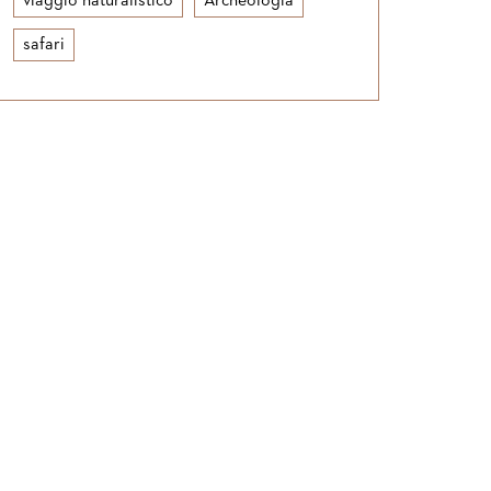
viaggio naturalistico
Archeologia
safari