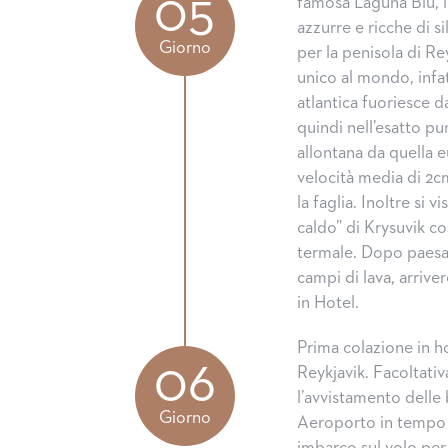
05
famosa Laguna Blu, 
azzurre e ricche di s
Giorno
per la penisola di R
unico al mondo, infat
atlantica fuoriesce d
quindi nell’esatto p
allontana da quella eu
velocità media di 2cm
la faglia. Inoltre si vi
caldo” di Krysuvik c
termale. Dopo paesa
campi di lava, arriv
in Hotel.
Prima colazione in ho
06
Reykjavik. Facoltati
l’avvistamento delle 
Giorno
Aeroporto in tempo 