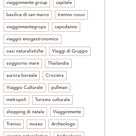
viagginmente group
capitale
basilica di san marco
trenino rosso
viagginmentegropu
capodanno
viaggio enogastronomico
oasi naturalistiche
Viaggi di Gruppo
soggiorno mare
Thailandia
aurora boreale
Crociera
Viaggio Culturale
pullman
metropoli
Turismo culturale
shopping di natale
Viagginmente
Treviso
museo
Archeologo