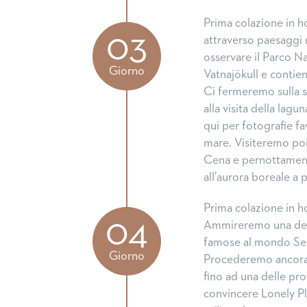
Prima colazione in h
03
attraverso paesaggi 
osservare il Parco Na
Giorno
Vatnajökull e contien
Ci fermeremo sulla s
alla visita della lagu
qui per fotografie fa
mare. Visiteremo poi
Cena e pernottamen
all’aurora boreale a 
Prima colazione in ho
04
Ammireremo una dell
famose al mondo Selja
Giorno
Procederemo ancora
fino ad una delle pro
convincere Lonely P