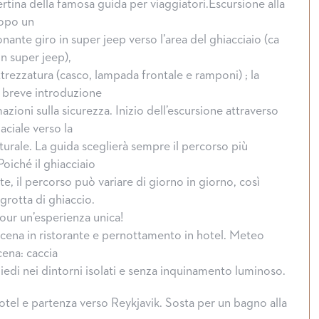
rtina della famosa guida per viaggiatori.Escursione alla
dopo un
ante giro in super jeep verso l’area del ghiacciaio (ca
in super jeep),
trezzatura (casco, lampada frontale e ramponi) ; la
a breve introduzione
azioni sulla sicurezza. Inizio dell’escursione attraverso
aciale verso la
turale. La guida sceglierà sempre il percorso più
Poiché il ghiacciaio
, il percorso può variare di giorno in giorno, così
grotta di ghiaccio.
ur un’esperienza unica!
, cena in ristorante e pernottamento in hotel. Meteo
ena: caccia
piedi nei dintorni isolati e senza inquinamento luminoso.
otel e partenza verso Reykjavik. Sosta per un bagno alla