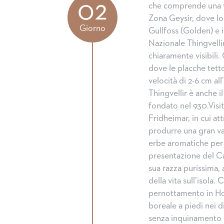
02
che comprende una vi
Zona Geysir, dove lo 
Giorno
Gullfoss (Golden) e i
Nazionale Thingvelli
chiaramente visibili.
dove le placche tett
velocità di 2-6 cm all
Thingvellir è anche i
fondato nel 930.Visi
Fridheimar, in cui at
produrre una gran va
erbe aromatiche per 
presentazione del Ca
sua razza purissima, 
della vita sull’isola. 
pernottamento in Ho
boreale a piedi nei di
senza inquinamento 