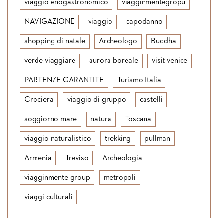
viaggio enogastronomico
viagginmentegropu
NAVIGAZIONE
viaggio
capodanno
shopping di natale
Archeologo
Buddha
verde viaggiare
aurora boreale
visit venice
PARTENZE GARANTITE
Turismo Italia
Crociera
viaggio di gruppo
castelli
soggiorno mare
natura
Toscana
viaggio naturalistico
trekking
pullman
Armenia
Treviso
Archeologia
viagginmente group
metropoli
viaggi culturali