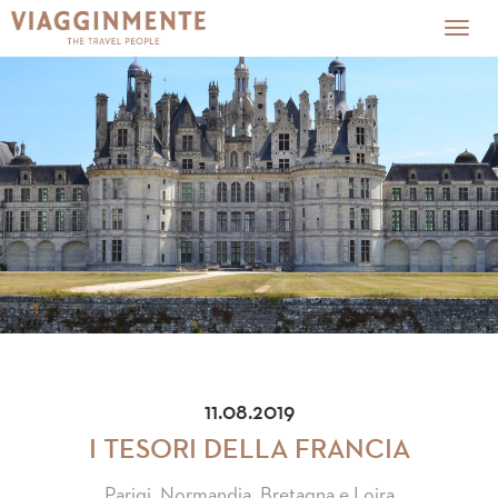
Togg
navig
11.08.2019
I TESORI DELLA FRANCIA
Parigi, Normandia, Bretagna e Loira