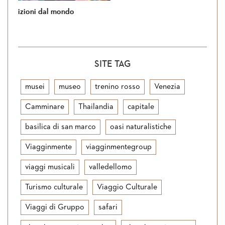
oni dal mondo
Si torna in Giordania
SITE TAG
musei
museo
trenino rosso
Venezia
Camminare
Thailandia
capitale
basilica di san marco
oasi naturalistiche
Viagginmente
viagginmentegroup
viaggi musicali
valledellomo
Turismo culturale
Viaggio Culturale
Viaggi di Gruppo
safari