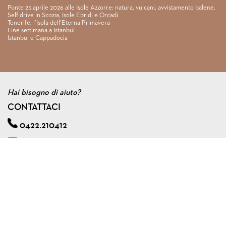
Ponte 25 aprile 2026 alle Isole Azzorre: natura, vulcani, avvistamento balene.
Self drive in Scozia, Isole Ebridi e Orcadi
Tenerife, l’Isola dell’Eterna Primavera
Fine settimana a Istanbul
Istanbul e Cappadocia
Hai bisogno di aiuto?
CONTATTACI
0422.210412
info@viagginmente.net
Regolamento
|
Condizioni di contratto
|
Privacy & cookie policy
|
Assicurazione viaggi di gruppo
VIAGGINMENTE S.R.L. s.u.
Via A. Zorzetto, 6 - 31100 Treviso (Italy)