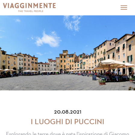
Togg
navig
20.08.2021
I LUOGHI DI PUCCINI
Esplorando le terre dove è nata l'ispirazione di Giacomo