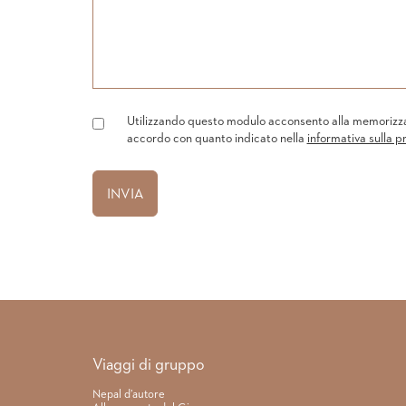
Utilizzando questo modulo acconsento alla memorizzazi
accordo con quanto indicato nella
informativa sulla p
Link rapidi
Viaggi di gruppo
Nepal d’autore