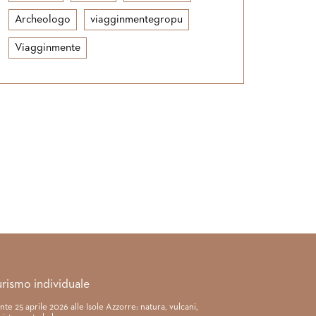
Archeologo
viagginmentegropu
Viagginmente
urismo individuale
nte 25 aprile 2026 alle Isole Azzorre: natura, vulcani,