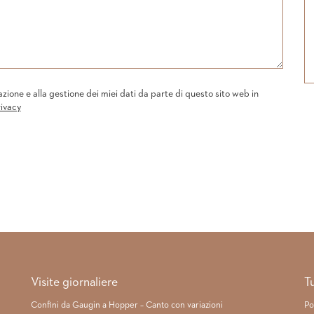
one e alla gestione dei miei dati da parte di questo sito web in
rivacy
Visite giornaliere
T
Confini da Gaugin a Hopper – Canto con variazioni
Po