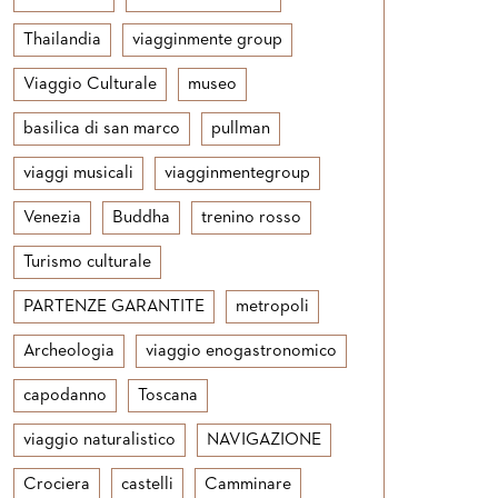
Thailandia
viagginmente group
Viaggio Culturale
museo
basilica di san marco
pullman
viaggi musicali
viagginmentegroup
Venezia
Buddha
trenino rosso
Turismo culturale
PARTENZE GARANTITE
metropoli
Archeologia
viaggio enogastronomico
capodanno
Toscana
viaggio naturalistico
NAVIGAZIONE
Crociera
castelli
Camminare