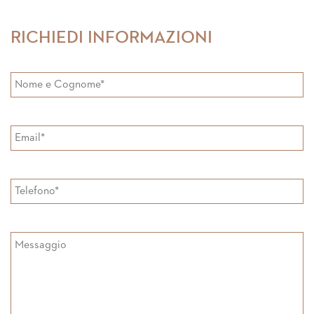
on
on
Facebook
Google+
RICHIEDI INFORMAZIONI