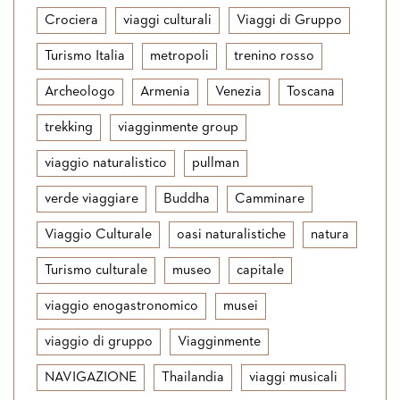
Crociera
viaggi culturali
Viaggi di Gruppo
Turismo Italia
metropoli
trenino rosso
Archeologo
Armenia
Venezia
Toscana
trekking
viagginmente group
viaggio naturalistico
pullman
verde viaggiare
Buddha
Camminare
Viaggio Culturale
oasi naturalistiche
natura
Turismo culturale
museo
capitale
viaggio enogastronomico
musei
viaggio di gruppo
Viagginmente
NAVIGAZIONE
Thailandia
viaggi musicali