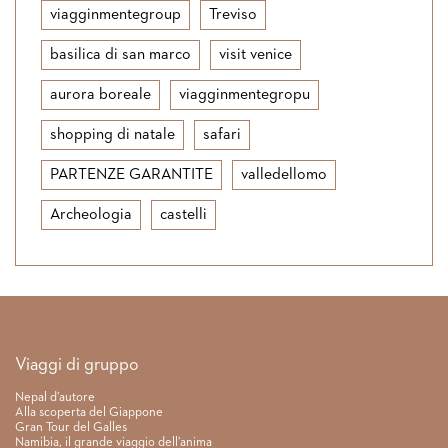
viagginmentegroup
Treviso
basilica di san marco
visit venice
aurora boreale
viagginmentegropu
shopping di natale
safari
PARTENZE GARANTITE
valledellomo
Archeologia
castelli
Link rapidi
Viaggi di gruppo
Nepal d’autore
Alla scoperta del Giappone
Gran Tour del Galles
Namibia, il grande viaggio dell’anima