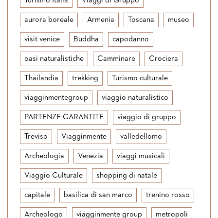
Turismo Italia
Viaggi di Gruppo
aurora boreale
Armenia
Toscana
museo
visit venice
Buddha
capodanno
oasi naturalistiche
Camminare
Crociera
Thailandia
trekking
Turismo culturale
viagginmentegroup
viaggio naturalistico
PARTENZE GARANTITE
viaggio di gruppo
Treviso
Viagginmente
valledellomo
Archeologia
Venezia
viaggi musicali
Viaggio Culturale
shopping di natale
capitale
basilica di san marco
trenino rosso
Archeologo
viagginmente group
metropoli