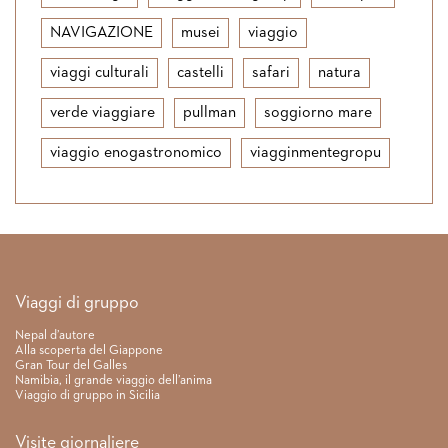
NAVIGAZIONE
musei
viaggio
viaggi culturali
castelli
safari
natura
verde viaggiare
pullman
soggiorno mare
viaggio enogastronomico
viagginmentegropu
Link rapidi
Viaggi di gruppo
Nepal d’autore
Alla scoperta del Giappone
Gran Tour del Galles
Namibia, il grande viaggio dell’anima
Viaggio di gruppo in Sicilia
Visite giornaliere