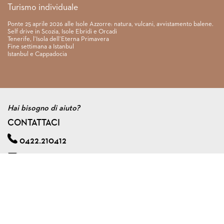
Turismo individuale
Ponte 25 aprile 2026 alle Isole Azzorre: natura, vulcani, avvistamento balene.
Self drive in Scozia, Isole Ebridi e Orcadi
Tenerife, l’Isola dell’Eterna Primavera
Fine settimana a Istanbul
Istanbul e Cappadocia
Hai bisogno di aiuto?
CONTATTACI
0422.210412
info@viagginmente.net
Regolamento
|
Condizioni di contratto
|
Privacy & cookie policy
|
Assicurazione viaggi di gruppo