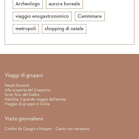
Archeologo
aurora boreale
viaggio enogastronomico
Camminare
metropoli
shopping di natale
Link rapidi
Viaggi di gruppo
Nepal d’autore
Alla scoperta del Giappone
Gran Tour del Galles
Namibia, il grande viaggio dell’anima
Viaggio di gruppo in Sicilia
Visite giornaliere
Confini da Gaugin a Hopper – Canto con variazioni