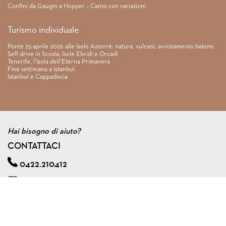
Confini da Gaugin a Hopper – Canto con variazioni
Turismo individuale
Ponte 25 aprile 2026 alle Isole Azzorre: natura, vulcani, avvistamento balene.
Self drive in Scozia, Isole Ebridi e Orcadi
Tenerife, l’Isola dell’Eterna Primavera
Fine settimana a Istanbul
Istanbul e Cappadocia
Hai bisogno di aiuto?
CONTATTACI
0422.210412
info@viagginmente.net
Regolamento
|
Condizioni di contratto
|
Privacy & cookie policy
|