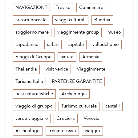
NAVIGAZIONE
Treviso
Camminare
aurora boreale
viaggi culturali
Buddha
soggiorno mare
viagginmente group
museo
capodanno
safari
capitale
valledellomo
Viaggi di Gruppo
natura
Armenia
Thailandia
visit venice
Viagginmente
Turismo Italia
PARTENZE GARANTITE
oasi naturalistiche
Archeologia
viaggio di gruppo
Turismo culturale
castelli
verde viaggiare
Crociera
Venezia
Archeologo
trenino rosso
viaggio