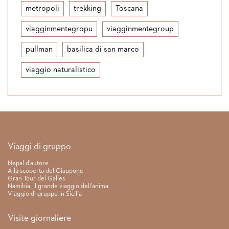
metropoli
trekking
Toscana
viagginmentegropu
viagginmentegroup
pullman
basilica di san marco
viaggio naturalistico
Link rapidi
Viaggi di gruppo
Nepal d’autore
Alla scoperta del Giappone
Gran Tour del Galles
Namibia, il grande viaggio dell’anima
Viaggio di gruppo in Sicilia
Visite giornaliere