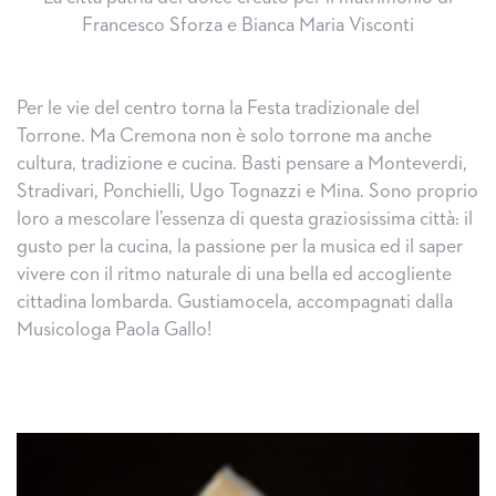
Francesco Sforza e Bianca Maria Visconti
Per le vie del centro torna la Festa tradizionale del
Torrone. Ma Cremona non è solo torrone ma anche
cultura, tradizione e cucina. Basti pensare a Monteverdi,
Stradivari, Ponchielli, Ugo Tognazzi e Mina. Sono proprio
loro a mescolare l’essenza di questa graziosissima città: il
gusto per la cucina, la passione per la musica ed il saper
vivere con il ritmo naturale di una bella ed accogliente
cittadina lombarda. Gustiamocela, accompagnati dalla
Musicologa Paola Gallo!