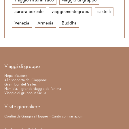
viaggio naturalistico
viaggio di gruppo
aurora boreale
viagginmentegropu
castelli
Venezia
Armenia
Buddha
Link rapidi
Viaggi di gruppo
Nepal d’autore
Alla scoperta del Giappone
Gran Tour del Galles
Namibia, il grande viaggio dell’anima
Viaggio di gruppo in Sicilia
Visite giornaliere
Confini da Gaugin a Hopper – Canto con variazioni