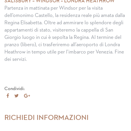
SALISBURY – WINDSOR – LONDRA HEATHROW
Partenza in mattinata per Windsor per la visita
dell’omonimo Castello, la residenza reale più amata dalla
Regina Elisabetta. Oltre ad ammirare lo splendore degli
appartamenti di stato, visiteremo la cappella di San
Giorgio luogo in cui è sepolta la Regina. Al termine del
pranzo (libero), ci trasferiremo all’aeroporto di Londra
Heathrow in tempo utile per l’imbarco per Venezia. Fine
dei servizi.
Condividi:
Share
Tweet
Share
on
on
Facebook
Google+
RICHIEDI INFORMAZIONI