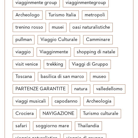
viagginmente group
viagginmentegroup
Archeologo
Turismo Italia
metropoli
trenino rosso
musei
oasi naturalistiche
pullman
Viaggio Culturale
Camminare
viaggio
Viagginmente
shopping di natale
visit venice
trekking
Viaggi di Gruppo
Toscana
basilica di san marco
museo
PARTENZE GARANTITE
natura
valledellomo
viaggi musicali
capodanno
Archeologia
Crociera
NAVIGAZIONE
Turismo culturale
safari
soggiorno mare
Thailandia