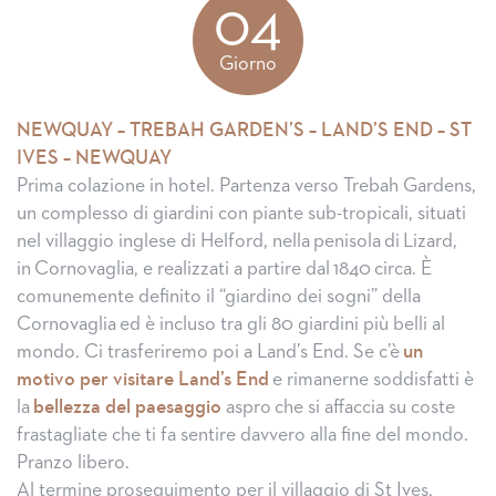
04
Giorno
NEWQUAY – TREBAH GARDEN’S – LAND’S END – ST
IVES – NEWQUAY
Prima colazione in hotel. Partenza verso Trebah Gardens,
un complesso di giardini con piante sub-tropicali, situati
nel villaggio inglese di Helford, nella penisola di Lizard,
in Cornovaglia, e realizzati a partire dal 1840 circa. È
comunemente definito il “giardino dei sogni” della
Cornovaglia ed è incluso tra gli 80 giardini più belli al
mondo. Ci trasferiremo poi a Land’s End. Se c’è
un
motivo per visitare Land’s End
e rimanerne soddisfatti è
la
bellezza del paesaggio
aspro che si affaccia su coste
frastagliate che ti fa sentire davvero alla fine del mondo.
Pranzo libero.
Al termine proseguimento per il villaggio di St Ives,