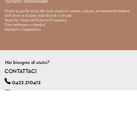
Turismo individuale
Ponte 25 aprile 2026 alle Isole Azzorre: natura, vulcani, avvistamento balene.
Self drive in Scozia, Isole Ebridi e Orcadi
Tenerife, l’Isola dell’Eterna Primavera
Fine settimana a Istanbul
Istanbul e Cappadocia
Hai bisogno di aiuto?
CONTATTACI
0422.210412
info@viagginmente.net
Regolamento
|
Condizioni di contratto
|
Privacy & cookie policy
|
Assicurazione viaggi di gruppo
VIAGGINMENTE S.R.L. s.u.