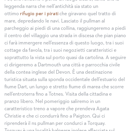
leggenda narra che nell’antichità sia stato un
ottimo
rifugio per i pirati
che giravano quel tratto di
mare, depredando le navi. Lasciato il pullman al
parcheggio ai piedi di una collina, raggiungeremo a piedi
il centro del villaggio una strada in discesa che pian piano
ci farà immergere nell’essenza di questo luogo, tra i suoi
cottage da favola, tra i suoi negozietti caratteristici e
soprattutto la vista sul porto quasi da cartolina. A seguire
ci dirigeremo a Dartmouth una città e parrocchia civile
della contea inglese del Devon. È una destinazione
turistica situata sulla sponda occidentale dell’estuario del
fiume Dart, un lungo e stretto fiume di marea che scorre
nell’entroterra fino a Totnes. Visita della cittadina e
pranzo libero. Nel pomeriggio saliremo in un
caratteristico treno a vapore che prendeva Agata
Christie e che ci condurrà fino a Paigton. Qui ci
riprenderà il ns pullman per condurci a Torquay.
Torquay è una località balneare inglese affacciata sul