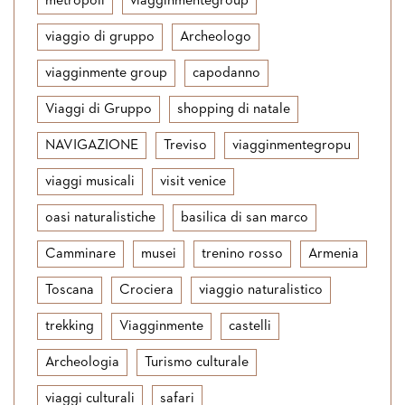
metropoli
viagginmentegroup
viaggio di gruppo
Archeologo
viagginmente group
capodanno
Viaggi di Gruppo
shopping di natale
NAVIGAZIONE
Treviso
viagginmentegropu
viaggi musicali
visit venice
oasi naturalistiche
basilica di san marco
Camminare
musei
trenino rosso
Armenia
Toscana
Crociera
viaggio naturalistico
trekking
Viagginmente
castelli
Archeologia
Turismo culturale
viaggi culturali
safari