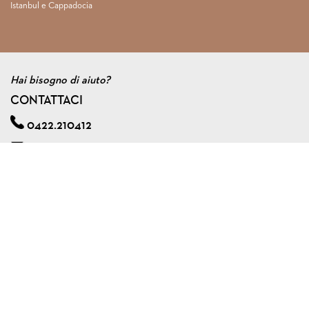
Istanbul e Cappadocia
Hai bisogno di aiuto?
CONTATTACI
0422.210412
info@viagginmente.net
Regolamento
|
Condizioni di contratto
|
Privacy & cookie policy
|
Assicurazione viaggi di gruppo
VIAGGINMENTE S.R.L. s.u.
Via A. Zorzetto, 6 - 31100 Treviso (Italy)
Tel. 0422.210412 - Fax 0422.591240
P.I. 04561920267
Capitale Sociale € 10.000,00 I.V.