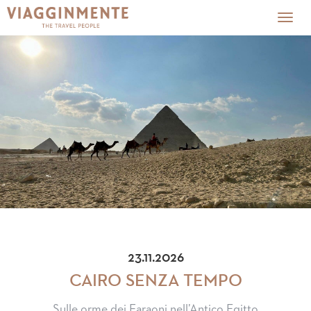
Togg
navig
23.11.2026
CAIRO SENZA TEMPO
Sulle orme dei Faraoni nell’Antico Egitto