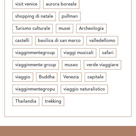
visit venice
aurora boreale
shopping di natale
pullman
Turismo culturale
musei
Archeologia
castelli
basilica di san marco
valledellomo
viagginmentegroup
viaggi musicali
safari
viagginmente group
museo
verde viaggiare
viaggio
Buddha
Venezia
capitale
viagginmentegropu
viaggio naturalistico
Thailandia
trekking