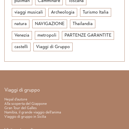
pullman
Camminare
Toscana
viaggi musicali
Archeologia
Turismo Italia
natura
NAVIGAZIONE
Thailandia
Venezia
metropoli
PARTENZE GARANTITE
castelli
Viaggi di Gruppo
Link rapidi
Viaggi di gruppo
Nepal d’autore
Alla scoperta del Giappone
Gran Tour del Galles
Namibia, il grande viaggio dell’anima
Viaggio di gruppo in Sicilia