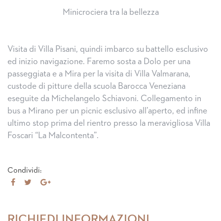
Minicrociera tra la bellezza
Visita di Villa Pisani, quindi imbarco su battello esclusivo
ed inizio navigazione. Faremo sosta a Dolo per una
passeggiata e a Mira per la visita di Villa Valmarana,
custode di pitture della scuola Barocca Veneziana
eseguite da Michelangelo Schiavoni. Collegamento in
bus a Mirano per un picnic esclusivo all’aperto, ed infine
ultimo stop prima del rientro presso la meravigliosa Villa
Foscari “La Malcontenta”.
Condividi:
Share
Tweet
Share
on
on
Facebook
Google+
RICHIEDI INFORMAZIONI