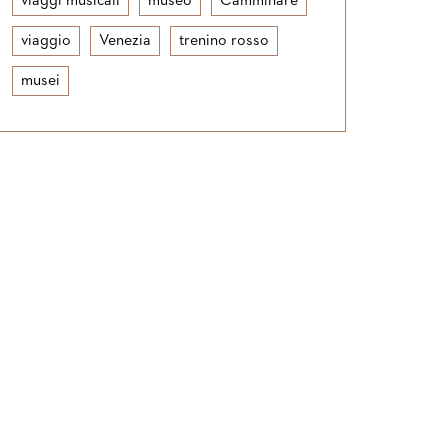
viaggi musicali
museo
Camminare
viaggio
Venezia
trenino rosso
musei