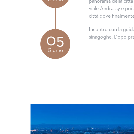
panorama della città
viale Andrassy e poi 
città dove finalmente
Incontro con la guida
05
sinagoghe. Dopo pra
Giorno