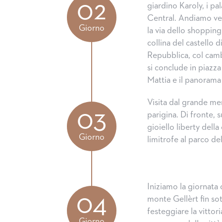
02
giardino Karoly, i pal
Central. Andiamo ver
Giorno
la via dello shopping
collina del castello 
Repubblica, col camb
si conclude in piazza
Mattia e il panorama 
Visita dal grande me
03
parigina. Di fronte, 
gioiello liberty dell
Giorno
limitrofe al parco de
Iniziamo la giornata 
04
monte Gellèrt fin sot
festeggiare la vittor
Giorno