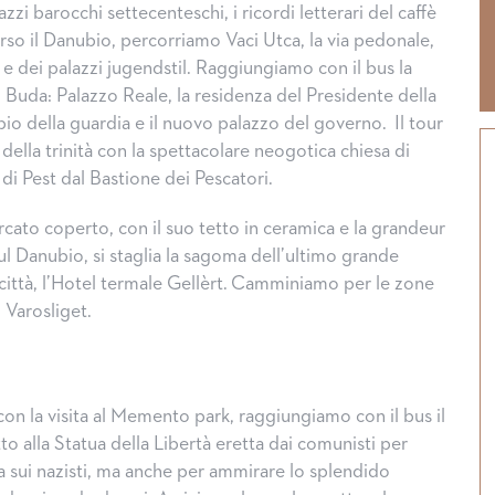
azzi barocchi settecenteschi, i ricordi letterari del caffè
so il Danubio, percorriamo Vaci Utca, la via pedonale,
 e dei palazzi jugendstil. Raggiungiamo con il bus la
di Buda: Palazzo Reale, la residenza del Presidente della
io della guardia e il nuovo palazzo del governo. Il tour
 della trinità con la spettacolare neogotica chiesa di
di Pest dal Bastione dei Pescatori.
rcato coperto, con il suo tetto in ceramica e la grandeur
sul Danubio, si staglia la sagoma dell’ultimo grande
a città, l’Hotel termale Gellèrt. Camminiamo per le zone
l Varosliget.
con la visita al Memento park, raggiungiamo con il bus il
to alla Statua della Libertà eretta dai comunisti per
Halloween, tradizioni d
ia sui nazisti, ma anche per ammirare lo splendido