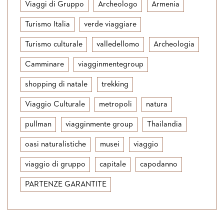
Viaggi di Gruppo
Archeologo
Armenia
Turismo Italia
verde viaggiare
Turismo culturale
valledellomo
Archeologia
Camminare
viagginmentegroup
shopping di natale
trekking
Viaggio Culturale
metropoli
natura
pullman
viagginmente group
Thailandia
oasi naturalistiche
musei
viaggio
viaggio di gruppo
capitale
capodanno
PARTENZE GARANTITE