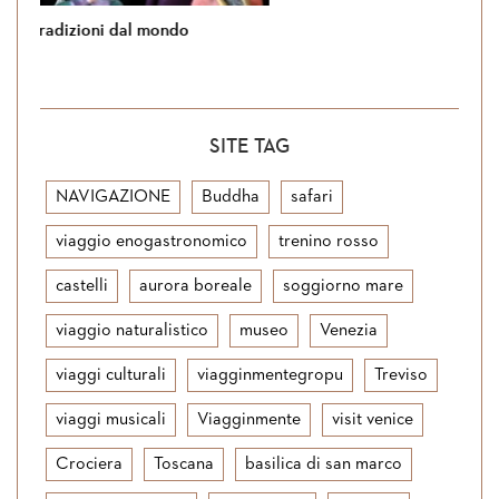
Si torna in Giordania
SITE TAG
NAVIGAZIONE
Buddha
safari
viaggio enogastronomico
trenino rosso
castelli
aurora boreale
soggiorno mare
viaggio naturalistico
museo
Venezia
viaggi culturali
viagginmentegropu
Treviso
viaggi musicali
Viagginmente
visit venice
Crociera
Toscana
basilica di san marco