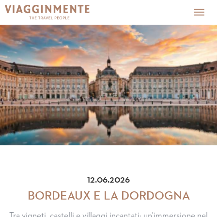
Togg
navig
12.06.2026
BORDEAUX E LA DORDOGNA
Tra vigneti, castelli e villaggi incantati: un'immersione nel