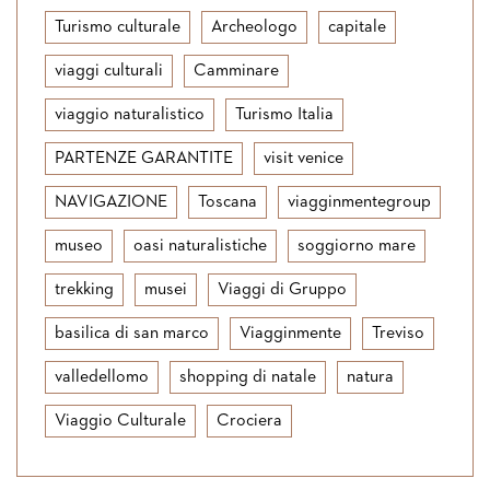
Turismo culturale
Archeologo
capitale
viaggi culturali
Camminare
viaggio naturalistico
Turismo Italia
PARTENZE GARANTITE
visit venice
NAVIGAZIONE
Toscana
viagginmentegroup
museo
oasi naturalistiche
soggiorno mare
trekking
musei
Viaggi di Gruppo
basilica di san marco
Viagginmente
Treviso
valledellomo
shopping di natale
natura
Viaggio Culturale
Crociera