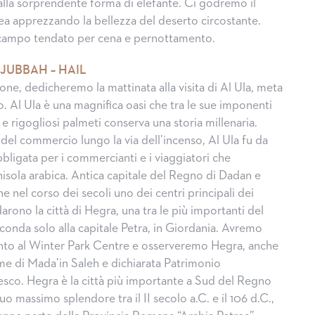
lla sorprendente forma di elefante. Ci godremo il
ea apprezzando la bellezza del deserto circostante.
 campo tendato per cena e pernottamento.
 JUBBAH – HAIL
ne, dedicheremo la mattinata alla visita di Al Ula, meta
o. Al Ula è una magnifica oasi che tra le sue imponenti
 e rigogliosi palmeti conserva una storia millenaria.
del commercio lungo la via dell’incenso, Al Ula fu da
ligata per i commercianti e i viaggiatori che
nisola arabica. Antica capitale del Regno di Dadan e
ne nel corso dei secoli uno dei centri principali dei
rono la città di Hegra, una tra le più importanti del
nda solo alla capitale Petra, in Giordania. Avremo
ento al Winter Park Centre e osserveremo Hegra, anche
me di Mada’in Saleh e dichiarata Patrimonio
esco. Hegra è la città più importante a Sud del Regno
uo massimo splendore tra il II secolo a.C. e il 106 d.C.,