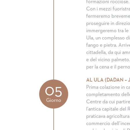
formazioni rocciose.
Con i mezzi fuoristra
fermeremo brevement
proseguire in direzi
immergeremo tra le vi
Ula, un complesso di
fango e pietra. Arri
cittadella, da qui am
e del vicino palmeto
per la cena e il per
AL ULA (DADAN –
05
Prima colazione in c
completamento delle 
Giorno
Centre da cui partirem
l’antica capitale del
praticava agricoltura 
commercio dell’incens