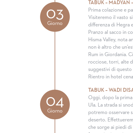
TABUK – MADYAN –
03
Prima colazione e par
Visiteremo il vasto s
Giorno
differenza di Hegra e
Pranzo al sacco in c
Hisma Valley, nota an
non è altro che un’e
Rum in Giordania. Ci
rocciose, torri, alte
suggestivi di questo 
Rientro in hotel ce
TABUK – WADI DIS
04
Oggi, dopo la prima 
Ula. La strada si sn
Giorno
potremo osservare sp
deserto. Effettuerem
che sorge ai piedi d