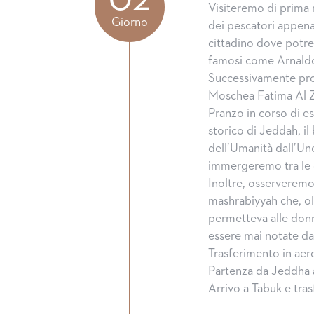
Visiteremo di prima 
Giorno
dei pescatori appena
cittadino dove potrem
famosi come Arnald
Successivamente pro
Moschea Fatima Al Z
Pranzo in corso di e
storico di Jeddah, il
dell’Umanità dall’Un
immergeremo tra le ca
Inoltre, osserveremo 
mashrabiyyah che, olt
permetteva alle donn
essere mai notate dal
Trasferimento in aer
Partenza da Jeddha al
Arrivo a Tabuk e tra