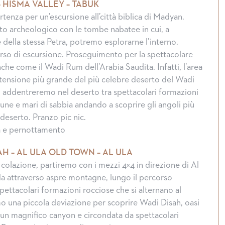
 HISMA VALLEY – TABUK
tenza per un’escursione all’città biblica di Madyan.
ito archeologico con le tombe nabatee in cui, a
 della stessa Petra, potremo esplorarne l’interno.
orso di escursione. Proseguimento per la spettacolare
che come il Wadi Rum dell’Arabia Saudita. Infatti, l’area
stensione più grande del più celebre deserto del Wadi
 addentreremo nel deserto tra spettacolari formazioni
 dune e mari di sabbia andando a scoprire gli angoli più
deserto. Pranzo pic nic.
na e pernottamento
AH – AL ULA OLD TOWN – AL ULA
colazione, partiremo con i mezzi 4×4 in direzione di Al
oda attraverso aspre montagne, lungo il percorso
ettacolari formazioni rocciose che si alternano al
o una piccola deviazione per scoprire Wadi Disah, oasi
i un magnifico canyon e circondata da spettacolari