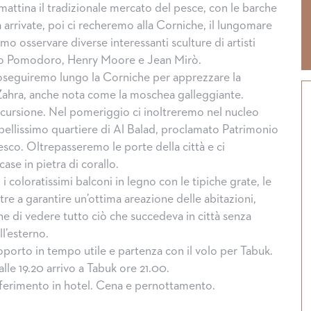
mattina il tradizionale mercato del pesce, con le barche
 arrivate, poi ci recheremo alla Corniche, il lungomare
o osservare diverse interessanti sculture di artisti
o Pomodoro, Henry Moore e Jean Mirò.
seguiremo lungo la Corniche per apprezzare la
ahra, anche nota come la moschea galleggiante.
scursione. Nel pomeriggio ci inoltreremo nel nucleo
 bellissimo quartiere di Al Balad, proclamato Patrimonio
esco. Oltrepasseremo le porte della città e ci
se in pietra di corallo.
i coloratissimi balconi in legno con le tipiche grate, le
re a garantire un’ottima areazione delle abitazioni,
e di vedere tutto ciò che succedeva in città senza
l’esterno.
oporto in tempo utile e partenza con il volo per Tabuk.
le 19.20 arrivo a Tabuk ore 21.00.
sferimento in hotel. Cena e pernottamento.
Halloween, tradizio