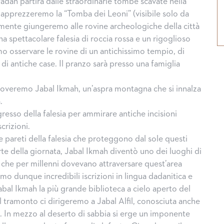
 Dadan partirà dalle straordinarie tombe scavate nella
e apprezzeremo la “Tomba dei Leoni” (visibile solo da
mente giungeremo alle rovine archeologiche della città
una spettacolare falesia di roccia rossa e un rigoglioso
 osservare le rovine di un antichissimo tempio, di
di antiche case. Il pranzo sarà presso una famiglia
roveremo Jabal Ikmah, un’aspra montagna che si innalza
.
resso della falesia per ammirare antiche incisioni
scrizioni.
lte pareti della falesia che proteggono dal sole questi
te della giornata, Jabal Ikmah diventò uno dei luoghi di
i che per millenni dovevano attraversare quest’area
o dunque incredibili iscrizioni in lingua dadanitica e
bal Ikmah la più grande biblioteca a cielo aperto del
l tramonto ci dirigeremo a Jabal Alfil, conosciuta anche
 In mezzo al deserto di sabbia si erge un imponente