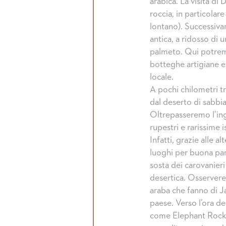
arabica. La visita di
roccia, in particolar
lontano). Successiva
antica, a ridosso di 
palmeto. Qui potremo
botteghe artigiane e 
locale.
A pochi chilometri t
dal deserto di sabbia
Oltrepasseremo l’ing
rupestri e rarissime i
Infatti, grazie alle a
luoghi per buona par
sosta dei carovanier
desertica. Osserverem
araba che fanno di Ja
paese. Verso l’ora de
come Elephant Rock.