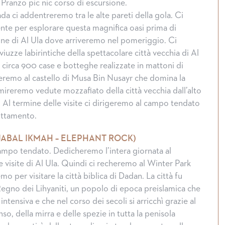
 Pranzo pic nic corso di escursione.
da ci addentreremo tra le alte pareti della gola. Ci
e per esplorare questa magnifica oasi prima di
one di Al Ula dove arriveremo nel pomeriggio. Ci
uzze labirintiche della spettacolare città vecchia di Al
 circa 900 case e botteghe realizzate in mattoni di
veremo al castello di Musa Bin Nusayr che domina la
mireremo vedute mozzafiato della città vecchia dall’alto
. Al termine delle visite ci dirigeremo al campo tendato
nottamento.
 JABAL IKMAH – ELEPHANT ROCK)
ampo tendato. Dedicheremo l’intera giornata al
visite di Al Ula. Quindi ci recheremo al Winter Park
o per visitare la città biblica di Dadan. La città fu
 Regno dei Lihyaniti, un popolo di epoca preislamica che
intensiva e che nel corso dei secoli si arricchì grazie al
o, della mirra e delle spezie in tutta la penisola