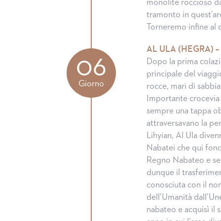
monolite roccioso da
tramonto in quest’ar
Torneremo infine al
AL ULA (HEGRA) –
06
Dopo la prima colazio
principale del viaggi
Giorno
rocce, mari di sabbia
Importante crocevia 
sempre una tappa obb
attraversavano la pe
Lihyian, Al Ula diven
Nabatei che qui fonda
Regno Nabateo e seco
dunque il trasferim
conosciuta con il no
dell’Umanità dall’Un
nabateo e acquisì il s