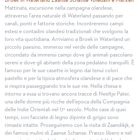
Broek in Waterland Zaanse Schanse Voledam e Marken
Mattinata, escursione nella campagna olandese,
attraverso l’area naturale di Waterland passando per
canali, ponti e fattorie storiche. Incontreremo campi
estesi e contadini olandesi tradizionali che svolgono la
loro vita quotidiana. Arriviamo a Broek in Waterland un
piccolo paesino, immerso nel verde delle campagne,
circondato da immensi campi dove gli animali pascolano
sereni e dove gli abitanti della zona pedalano tranquilli. È
famoso per le sue casette in legno dai tenui colori
pastello e per la tipica atmosfera olandese e di pace che
si respira passeggiando tra le sue vie. Nella chiesa e
intorno a essa si trovano ancora tracce di Neeltje Pater,
una delle donne più ricche dell’epoca della Compagnia
delle Indie Orientali nel l7° secolo. Molte case di quei
tempi, con facciate di legno dipinte di grigio sono
rimaste intatte. Proseguiremo con la visita di Zaandikjk, e
dei famosi mulini di Zaanse Schanse. Pranzo libero e nel