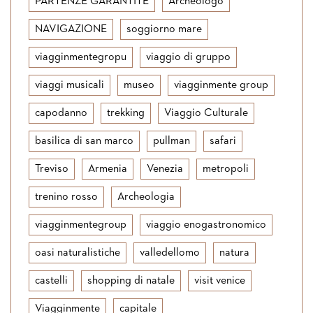
PARTENZE GARANTITE
Archeologo
NAVIGAZIONE
soggiorno mare
viagginmentegropu
viaggio di gruppo
viaggi musicali
museo
viagginmente group
capodanno
trekking
Viaggio Culturale
basilica di san marco
pullman
safari
Treviso
Armenia
Venezia
metropoli
trenino rosso
Archeologia
viagginmentegroup
viaggio enogastronomico
oasi naturalistiche
valledellomo
natura
castelli
shopping di natale
visit venice
Viagginmente
capitale