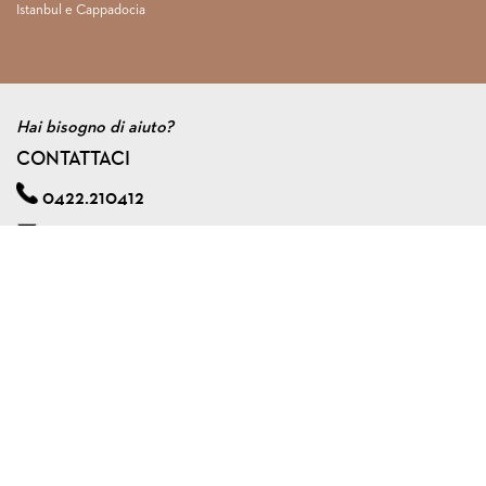
Istanbul e Cappadocia
Hai bisogno di aiuto?
CONTATTACI
0422.210412
info@viagginmente.net
Regolamento
|
Condizioni di contratto
|
Privacy & cookie policy
|
Assicurazione viaggi di gruppo
VIAGGINMENTE S.R.L. s.u.
Via A. Zorzetto, 6 - 31100 Treviso (Italy)
Tel. 0422.210412 - Fax 0422.591240
P.I. 04561920267
Capitale Sociale € 10.000,00 I.V.