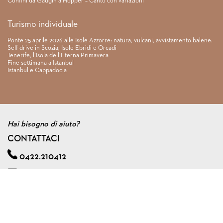
Confini da Gaugin a Hopper – Canto con variazioni
Turismo individuale
Ponte 25 aprile 2026 alle Isole Azzorre: natura, vulcani, avvistamento balene.
Self drive in Scozia, Isole Ebridi e Orcadi
Tenerife, l’Isola dell’Eterna Primavera
Fine settimana a Istanbul
Istanbul e Cappadocia
Hai bisogno di aiuto?
CONTATTACI
0422.210412
info@viagginmente.net
Regolamento
|
Condizioni di contratto
|
Privacy & cookie policy
|