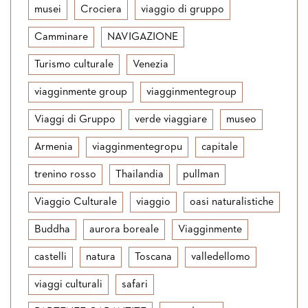
musei
Crociera
viaggio di gruppo
Camminare
NAVIGAZIONE
Turismo culturale
Venezia
viagginmente group
viagginmentegroup
Viaggi di Gruppo
verde viaggiare
museo
Armenia
viagginmentegropu
capitale
trenino rosso
Thailandia
pullman
Viaggio Culturale
viaggio
oasi naturalistiche
Buddha
aurora boreale
Viagginmente
castelli
natura
Toscana
valledellomo
viaggi culturali
safari