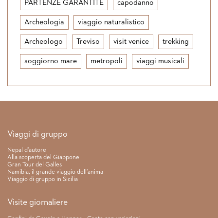
PARTENZE GARANTITE
capodanno
Archeologia
viaggio naturalistico
Archeologo
Treviso
visit venice
trekking
soggiorno mare
metropoli
viaggi musicali
Link rapidi
Viaggi di gruppo
Nepal d’autore
Alla scoperta del Giappone
Gran Tour del Galles
Namibia, il grande viaggio dell’anima
Viaggio di gruppo in Sicilia
Visite giornaliere