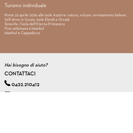
Turismo individuale
Ponte 25 aprile 2026 alle Isole Azzorre: natura, vulcani, avvistamento balene.
Self drive in Scozia, Isole Ebridi e Orcadi
Tenerife, l’Isola dell’Eterna Primavera
Fine settimana a Istanbul
Istanbul e Cappadocia
Hai bisogno di aiuto?
CONTATTACI
0422.210412
info@viagginmente.net
Regolamento
|
Condizioni di contratto
|
Privacy & cookie policy
|
Assicurazione viaggi di gruppo