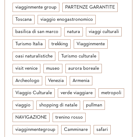
viagginmente group
PARTENZE GARANTITE
Toscana
viaggio enogastronomico
basilica di san marco
natura
viaggi culturali
Turismo Italia
trekking
Viagginmente
oasi naturalistiche
Turismo culturale
visit venice
museo
aurora boreale
Archeologo
Venezia
Armenia
Viaggio Culturale
verde viaggiare
metropoli
viaggio
shopping di natale
pullman
NAVIGAZIONE
trenino rosso
viagginmentegroup
Camminare
safari