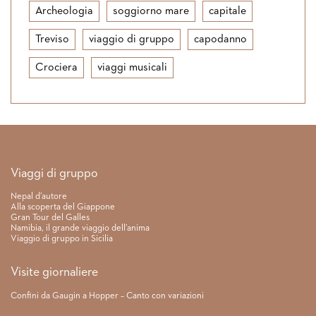
Archeologia
soggiorno mare
capitale
Treviso
viaggio di gruppo
capodanno
Crociera
viaggi musicali
Link rapidi
Viaggi di gruppo
Nepal d’autore
Alla scoperta del Giappone
Gran Tour del Galles
Namibia, il grande viaggio dell’anima
Viaggio di gruppo in Sicilia
Visite giornaliere
Confini da Gaugin a Hopper – Canto con variazioni