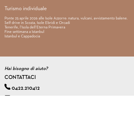
Turismo individuale
Ponte 25 aprile 2026 alle Isole Azzorre: natura, vulcani, avvistamento balene.
Self drive in Scozia, Isole Ebridi e Orcadi
Tenerife, l’Isola dell’Eterna Primavera
Fine settimana a Istanbul
Istanbul e Cappadocia
Hai bisogno di aiuto?
CONTATTACI
0422.210412
info@viagginmente.net
Regolamento
|
Condizioni di contratto
|
Privacy & cookie policy
|
Assicurazione viaggi di gruppo