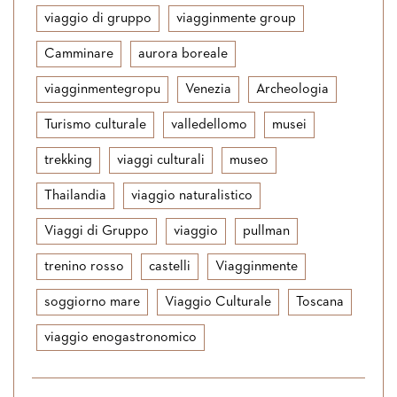
viaggio di gruppo
viagginmente group
Camminare
aurora boreale
viagginmentegropu
Venezia
Archeologia
Turismo culturale
valledellomo
musei
trekking
viaggi culturali
museo
Thailandia
viaggio naturalistico
Viaggi di Gruppo
viaggio
pullman
trenino rosso
castelli
Viagginmente
soggiorno mare
Viaggio Culturale
Toscana
viaggio enogastronomico