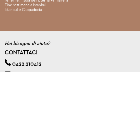
Tenerife, l’Isola dell’Eterna Primavera
Fine settimana a Istanbul
Istanbul e Cappadocia
Hai bisogno di aiuto?
CONTATTACI
0422.210412
info@viagginmente.net
Regolamento
|
Condizioni di contratto
|
Privacy & cookie policy
|
Assicurazione viaggi di gruppo
VIAGGINMENTE S.R.L. s.u.
Via A. Zorzetto, 6 - 31100 Treviso (Italy)
Tel. 0422.210412 - Fax 0422.591240
P.I. 04561920267
Capitale Sociale € 10.000,00 I.V.