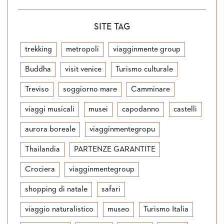
SITE TAG
trekking
metropoli
viagginmente group
Buddha
visit venice
Turismo culturale
Treviso
soggiorno mare
Camminare
viaggi musicali
musei
capodanno
castelli
aurora boreale
viagginmentegropu
Thailandia
PARTENZE GARANTITE
Crociera
viagginmentegroup
shopping di natale
safari
viaggio naturalistico
museo
Turismo Italia