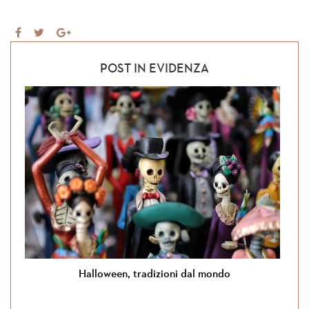
Share
Tweet
Share
on
on
Facebook
Google+
POST IN EVIDENZA
Halloween, tradizioni dal mondo