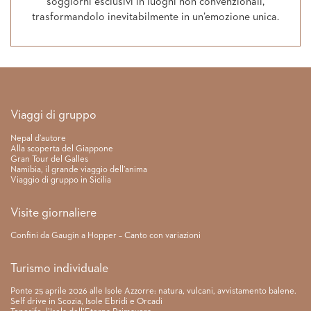
soggiorni esclusivi in luoghi non convenzionali,
trasformandolo inevitabilmente in un’emozione unica.
Link rapidi
Viaggi di gruppo
Nepal d’autore
Alla scoperta del Giappone
Gran Tour del Galles
Namibia, il grande viaggio dell’anima
Viaggio di gruppo in Sicilia
Visite giornaliere
Confini da Gaugin a Hopper – Canto con variazioni
Turismo individuale
Ponte 25 aprile 2026 alle Isole Azzorre: natura, vulcani, avvistamento balene.
Self drive in Scozia, Isole Ebridi e Orcadi