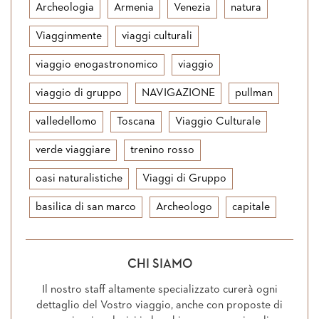
Archeologia
Armenia
Venezia
natura
Viagginmente
viaggi culturali
viaggio enogastronomico
viaggio
viaggio di gruppo
NAVIGAZIONE
pullman
valledellomo
Toscana
Viaggio Culturale
verde viaggiare
trenino rosso
oasi naturalistiche
Viaggi di Gruppo
basilica di san marco
Archeologo
capitale
CHI SIAMO
Il nostro staff altamente specializzato curerà ogni
dettaglio del Vostro viaggio, anche con proposte di