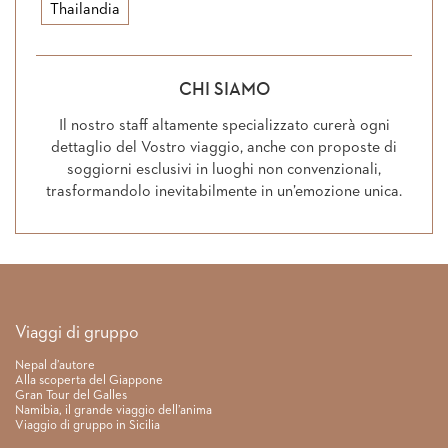
Thailandia
CHI SIAMO
Il nostro staff altamente specializzato curerà ogni
dettaglio del Vostro viaggio, anche con proposte di
soggiorni esclusivi in luoghi non convenzionali,
trasformandolo inevitabilmente in un’emozione unica.
Link rapidi
Viaggi di gruppo
Nepal d’autore
Alla scoperta del Giappone
Gran Tour del Galles
Namibia, il grande viaggio dell’anima
Viaggio di gruppo in Sicilia