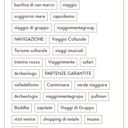
basilica di san marco
viaggio
soggiorno mare
capodanno
viaggio di gruppo
viagginmentegroup
NAVIGAZIONE
Viaggio Culturale
Turismo culturale
viaggi musicali
trenino rosso
Viagginmente
safari
Archeologo
PARTENZE GARANTITE
valledellomo
Camminare
verde viaggiare
Archeologia
viagginmentegropu
pullman
Buddha
capitale
Viaggi di Gruppo
visit venice
shopping di natale
museo