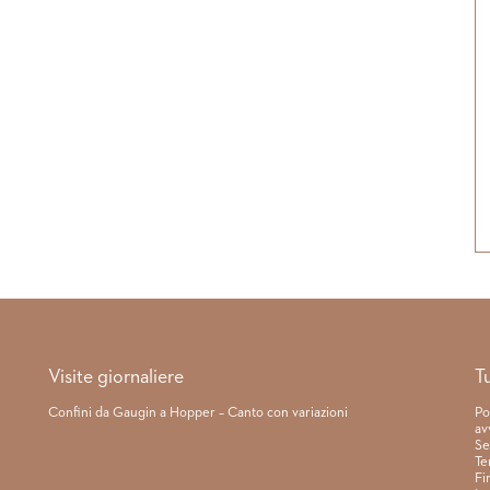
Visite giornaliere
T
Confini da Gaugin a Hopper – Canto con variazioni
Po
av
Se
Te
Fi