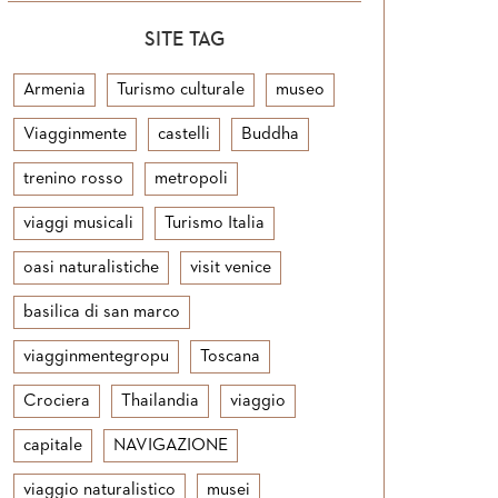
SITE TAG
Armenia
Turismo culturale
museo
Viagginmente
castelli
Buddha
trenino rosso
metropoli
viaggi musicali
Turismo Italia
oasi naturalistiche
visit venice
basilica di san marco
viagginmentegropu
Toscana
Crociera
Thailandia
viaggio
capitale
NAVIGAZIONE
viaggio naturalistico
musei