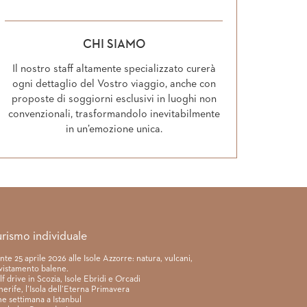
CHI SIAMO
Il nostro staff altamente specializzato curerà
ogni dettaglio del Vostro viaggio, anche con
proposte di soggiorni esclusivi in luoghi non
convenzionali, trasformandolo inevitabilmente
in un’emozione unica.
urismo individuale
nte 25 aprile 2026 alle Isole Azzorre: natura, vulcani,
vistamento balene.
lf drive in Scozia, Isole Ebridi e Orcadi
nerife, l’Isola dell’Eterna Primavera
ne settimana a Istanbul