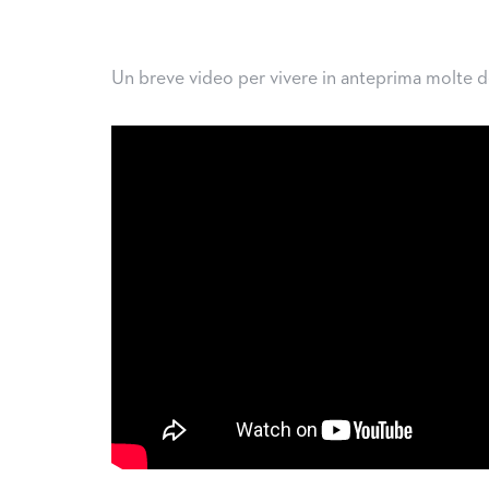
Un breve video per vivere in anteprima molte de
ove regole per l’ingresso in Grecia
Ritorno alla normali