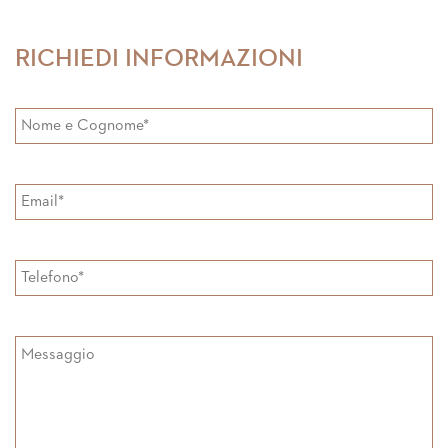
on
on
Facebook
Google+
RICHIEDI INFORMAZIONI