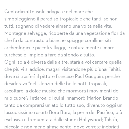
Centodiciotto isole adagiate nel mare che
simboleggiano il paradiso tropicale e che tanti, se non
tutti, sognano di vedere almeno una volta nella vita.
Montagne selvagge, ricoperte da una vegetazione florida
che fa da contrasto a bianche spiagge coralline, siti
archeologici e piccoli villaggi, e naturalmente il mare
turchese e limpido a fare da sfondo a tutto.
Ogni isola è diversa dalle altre, starà a voi cercare quella
che più vi si addice, magari visitandone più d’una: Tahiti,
dove si trasferì il pittore francese Paul Gauguin, perché
desiderava “nel silenzio delle belle notti tropicali,
ascoltare la dolce musica che mormora i movimenti del
mio cuore”; Tetiaroa, di cui si innamorò Marlon Brando
tanto da comprarsi un atollo tutto suo, divenuto oggi un
lussuosissimo resort; Bora Bora, la perla del Pacifico, più
esclusiva e frequentata dalle star di Hollywood; Taha’a,
piccola e non meno affascinante, dove verrete inebriati