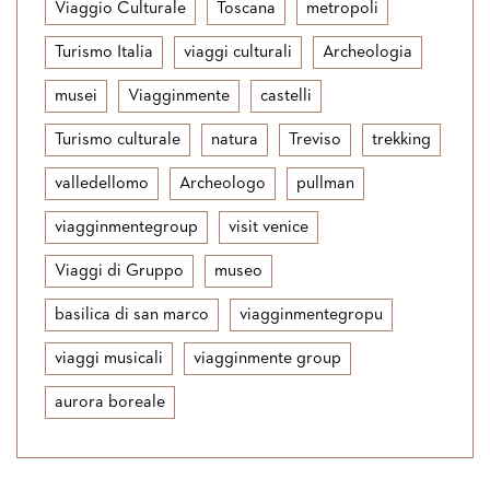
Viaggio Culturale
Toscana
metropoli
Turismo Italia
viaggi culturali
Archeologia
musei
Viagginmente
castelli
Turismo culturale
natura
Treviso
trekking
valledellomo
Archeologo
pullman
viagginmentegroup
visit venice
Viaggi di Gruppo
museo
basilica di san marco
viagginmentegropu
viaggi musicali
viagginmente group
aurora boreale