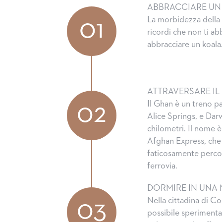
ABBRACCIARE UN
La morbidezza della p
01
ricordi che non ti 
abbracciare un koala
ATTRAVERSARE I
Il Ghan è un treno pa
02
Alice Springs, e Darw
chilometri. Il nome
Afghan Express, che 
faticosamente percor
ferrovia.
DORMIRE IN UNA 
Nella cittadina di Co
03
possibile sperimentar