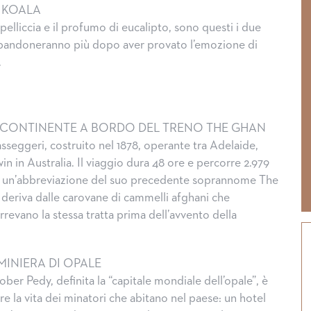
 KOALA
elliccia e il profumo di eucalipto, sono questi i due
abbandoneranno più dopo aver provato l’emozione di
.
L CONTINENTE A BORDO DEL TRENO THE GHAN
sseggeri, costruito nel 1878, operante tra Adelaide,
in in Australia. Il viaggio dura 48 ore e percorre 2.979
 è un’abbreviazione del suo precedente soprannome The
deriva dalle carovane di cammelli afghani che
revano la stessa tratta prima dell’avvento della
MINIERA DI OPALE
ober Pedy, definita la “capitale mondiale dell’opale”, è
e la vita dei minatori che abitano nel paese: un hotel