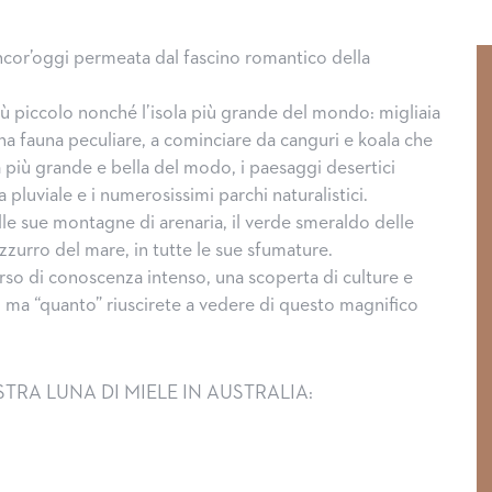
ncor’oggi permeata dal fascino romantico della
più piccolo nonché l’isola più grande del mondo: migliaia
na fauna peculiare, a cominciare da canguri e koala che
na più grande e bella del modo, i paesaggi desertici
a pluviale e i numerosissimi parchi naturalistici.
delle sue montagne di arenaria, il verde smeraldo delle
l’azzurro del mare, in tutte le sue sfumature.
rso di conoscenza intenso, una scoperta di culture e
, ma “quanto” riuscirete a vedere di questo magnifico
RA LUNA DI MIELE IN AUSTRALIA: