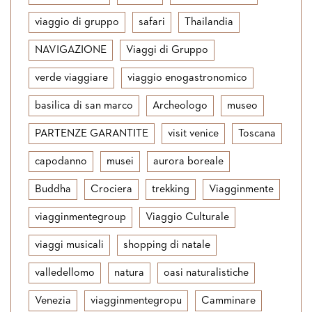
viaggio di gruppo
safari
Thailandia
NAVIGAZIONE
Viaggi di Gruppo
verde viaggiare
viaggio enogastronomico
basilica di san marco
Archeologo
museo
PARTENZE GARANTITE
visit venice
Toscana
capodanno
musei
aurora boreale
Buddha
Crociera
trekking
Viagginmente
viagginmentegroup
Viaggio Culturale
viaggi musicali
shopping di natale
valledellomo
natura
oasi naturalistiche
Venezia
viagginmentegropu
Camminare