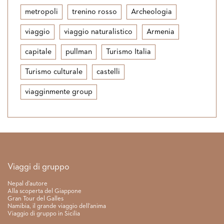
metropoli
trenino rosso
Archeologia
viaggio
viaggio naturalistico
Armenia
capitale
pullman
Turismo Italia
Turismo culturale
castelli
viagginmente group
Link rapidi
Viaggi di gruppo
Nepal d’autore
Alla scoperta del Giappone
Gran Tour del Galles
Namibia, il grande viaggio dell’anima
Viaggio di gruppo in Sicilia