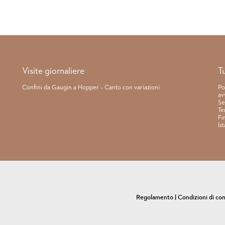
Visite giornaliere
T
Confini da Gaugin a Hopper – Canto con variazioni
Po
av
Se
Te
Fi
Is
Regolamento
|
Condizioni di co