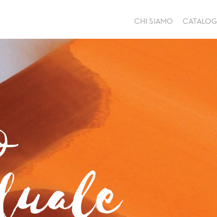
CHI SIAMO
CATALO
o
duale