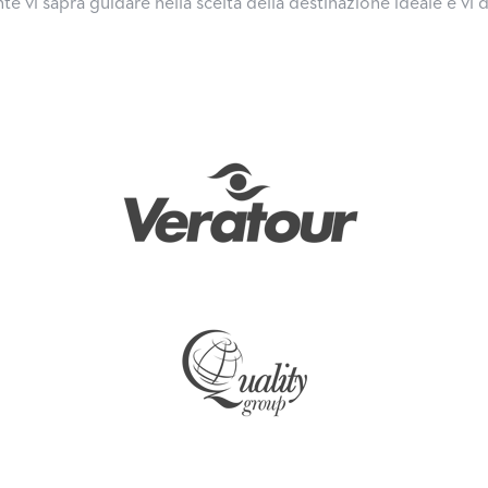
vi saprà guidare nella scelta della destinazione ideale e vi d