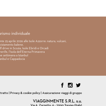
urismo individuale
nte 25 aprile 2026 alle Isole Azzorre: natura, vulcani,
vistamento balene.
lf drive in Scozia, Isole Ebridi e Orcadi
nerife, l’Isola dell’Eterna Primavera
ne settimana a Istanbul
tanbul e Cappadocia
ntratto
|
Privacy & cookie policy
|
Assicurazione viaggi di gruppo
VIAGGINMENTE S.R.L. s.u.
Via A. Zorzetto, 6 - 31100 Treviso (Italy)